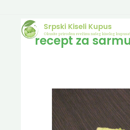
Skip
to
content
Srpski Kiseli Kupus
Okusite prirodnu svežinu našeg kiselog kupusa
recept za sarm
Recept
za
Srpsku
sarmu