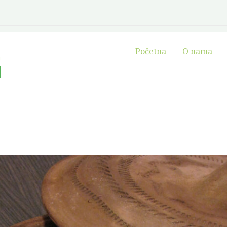
Početna
O nama
!
u