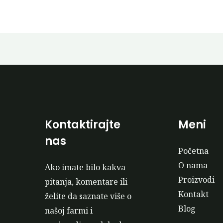
Kontaktirajte
Meni
nas
Početna
O nama
Ako imate bilo kakva
Proizvodi
pitanja, komentare ili
Kontakt
želite da saznate više o
Blog
našoj farmi i