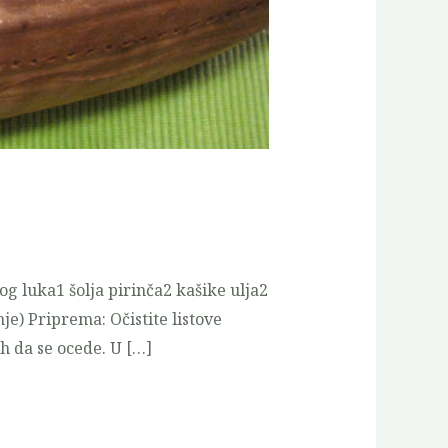
g luka1 šolja pirinča2 kašike ulja2
je) Priprema: Očistite listove
ih da se ocede. U […]