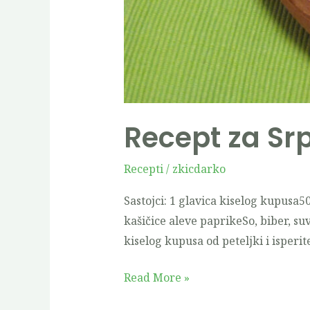
Recept za Sr
Recepti
/
zkicdarko
Sastojci: 1 glavica kiselog kupusa
kašičice aleve paprikeSo, biber, su
kiselog kupusa od peteljki i isperi
Read More »