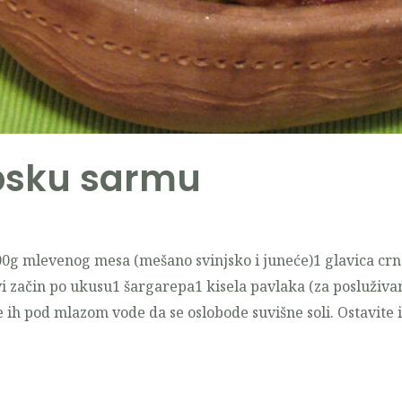
psku sarmu
500g mlevenog mesa (mešano svinjsko i juneće)1 glavica crno
vi začin po ukusu1 šargarepa1 kisela pavlaka (za posluživan
te ih pod mlazom vode da se oslobode suvišne soli. Ostavite 